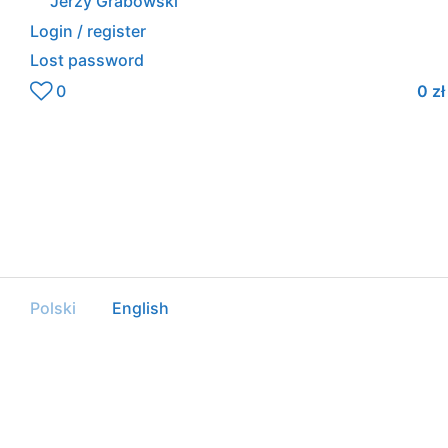
Jerzy Grabowski
Login / register
Lost password
0
0
zł
Polski
English